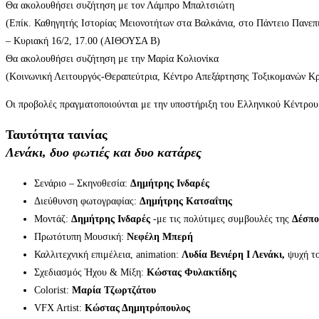
Θα ακολουθήσει συζήτηση με τον Λάμπρο Μπαλτσιώτη
(Επίκ. Καθηγητής Ιστορίας Μειονοτήτων στα Βαλκάνια, στο Πάντειο Πανεπ
– Κυριακή 16/2, 17.00 (ΑΙΘΟΥΣΑ Β)
Θα ακολουθήσει συζήτηση με την Μαρία Κολιονίκα
(Κοινωνική Λειτουργός-Θεραπεύτρια, Κέντρο Απεξάρτησης Τοξικομανών 
Οι προβολές πραγματοποιούνται με την υποστήριξη του Ελληνικού Κέντρο
Ταυτότητα ταινίας
Λενάκι, δυο φωτιές και δυο κατάρες
Σενάριο – Σκηνοθεσία:
Δημήτρης Ινδαρές
Διεύθυνση φωτογραφίας:
Δημήτρης Κατσαΐτης
Μοντάζ:
Δημήτρης Ινδαρές
-με τις πολύτιμες συμβουλές της
Δέσπο
Πρωτότυπη Μουσική:
Νεφέλη Μπερή
Καλλιτεχνική επιμέλεια, animation:
Λυδία Βενιέρη Ι Λενάκι,
ψυχή τ
Σχεδιασμός Ήχου & Μίξη:
Κώστας Φυλακτίδης
Colorist:
Μαρία Τζωρτζάτου
VFX Artist:
Κώστας Δημητρόπουλος