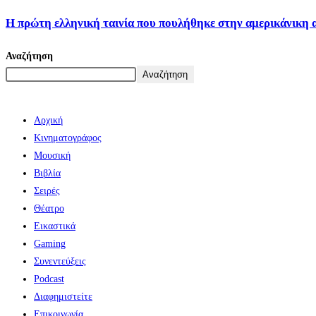
Η πρώτη ελληνική ταινία που πουλήθηκε στην αμερικάνικη 
Αναζήτηση
Αναζήτηση
Αρχική
Κινηματογράφος
Μουσική
Βιβλία
Σειρές
Θέατρο
Εικαστικά
Gaming
Συνεντεύξεις
Podcast
Διαφημιστείτε
Επικοινωνία