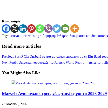
Κοινοποίησε
Tags
:
«Λενάκι
,
cinemusic.gr
,
Δημήτρης Ινδαρές
,
δυο φωτιές και δυο κατάρε
Read more articles
Previous Post
O Ola Onabulé σε μια μοναδική εμφάνιση με τη Big Band το
Next Post
Η Universal παρουσιάζει το Jurassic World Rebirth – Δείτε το trail
You Might Also Like
Marvel: Ανακοίνωσε τρεις νέες ταινίες για το 2028-2029
23 Μαρτίου, 2026