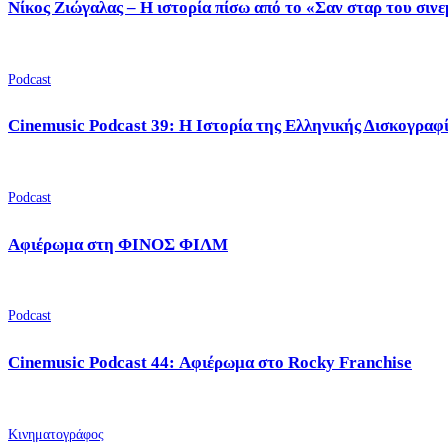
Νίκος Ζιώγαλας – Η ιστορία πίσω από το «Σαν σταρ του σιν
Podcast
Cinemusic Podcast 39: Η Ιστορία της Ελληνικής Δισκογραφ
Podcast
Αφιέρωμα στη ΦΙΝΟΣ ΦΙΛΜ
Podcast
Cinemusic Podcast 44: Αφιέρωμα στο Rocky Franchise
Κινηματογράφος