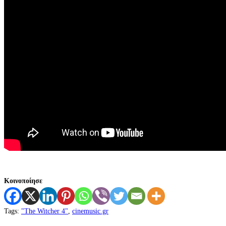
Κοινοποίησε
Tags
:
"The Witcher 4"
,
cinemusic.gr