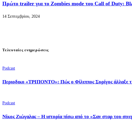
Πρώτο trailer για το Zombies mode του Call of Duty: Bl
14 Σεπτεμβρίου, 2024
Τελευταίες ενημερώσεις
Podcast
Περιοδικο «ΤΡΙΠΟΝΤΟ»: Πώς ο Φίλιππος Συρίγος άλλαξε τ
Podcast
Νίκος Ζιώγαλας – Η ιστορία πίσω από το «Σαν σταρ του σιν