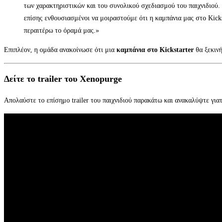
των χαρακτηριστικών και του συνολικού σχεδιασμού του παιχνιδιού. 
επίσης ενθουσιασμένοι να μοιραστούμε ότι η καμπάνια μας στο Kicks
περαιτέρω το όραμά μας.»
Επιπλέον, η ομάδα ανακοίνωσε ότι μια
καμπάνια στο Kickstarter
θα ξεκινή
Δείτε το trailer του Xenopurge
Απολαύστε το επίσημο trailer του παιχνιδιού παρακάτω και ανακαλύψτε γιατ