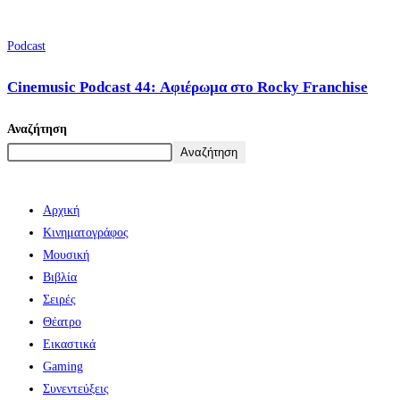
Podcast
Cinemusic Podcast 44: Αφιέρωμα στο Rocky Franchise
Αναζήτηση
Αναζήτηση
Αρχική
Κινηματογράφος
Μουσική
Βιβλία
Σειρές
Θέατρο
Εικαστικά
Gaming
Συνεντεύξεις