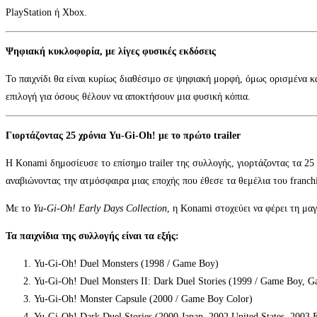
PlayStation ή Xbox.
Ψηφιακή κυκλοφορία, με λίγες φυσικές εκδόσεις
Το παιχνίδι θα είναι κυρίως διαθέσιμο σε ψηφιακή μορφή, όμως ορισμένα κα
επιλογή για όσους θέλουν να αποκτήσουν μια φυσική κόπια.
Γιορτάζοντας 25 χρόνια Yu-Gi-Oh! με το πρώτο trailer
Η Konami δημοσίευσε το επίσημο trailer της συλλογής, γιορτάζοντας τα 25
αναβιώνοντας την ατμόσφαιρα μιας εποχής που έθεσε τα θεμέλια του franchi
Με το
Yu-Gi-Oh! Early Days Collection
, η Konami στοχεύει να φέρει τη μαγ
Τα παιχνίδια της συλλογής είναι τα εξής:
Yu-Gi-Oh! Duel Monsters (1998 / Game Boy)
Yu-Gi-Oh! Duel Monsters II: Dark Duel Stories (1999 / Game Boy, 
Yu-Gi-Oh! Monster Capsule (2000 / Game Boy Color)
Yu-Gi-Oh! Dark Duel Stories (2000 Japan, 2002 United States, 2003