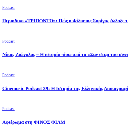
Podcast
Περιοδικο «ΤΡΙΠΟΝΤΟ»: Πώς ο Φίλιππος Συρίγος άλλαξε τ
Podcast
Νίκος Ζιώγαλας – Η ιστορία πίσω από το «Σαν σταρ του σιν
Podcast
Cinemusic Podcast 39: Η Ιστορία της Ελληνικής Δισκογραφ
Podcast
Αφιέρωμα στη ΦΙΝΟΣ ΦΙΛΜ