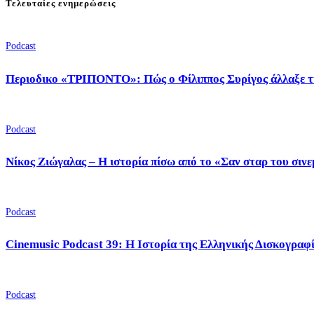
Τελευταίες ενημερώσεις
Podcast
Περιοδικο «ΤΡΙΠΟΝΤΟ»: Πώς ο Φίλιππος Συρίγος άλλαξε τ
Podcast
Νίκος Ζιώγαλας – Η ιστορία πίσω από το «Σαν σταρ του σιν
Podcast
Cinemusic Podcast 39: Η Ιστορία της Ελληνικής Δισκογραφ
Podcast