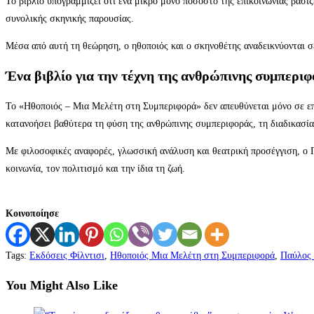
Το βιβλίο υπογραμμίζει ότι ένα μικρό μόνο ποσοστό της επικοινωνίας βασί
συνολικής σκηνικής παρουσίας.
Μέσα από αυτή τη θεώρηση, ο ηθοποιός και ο σκηνοθέτης αναδεικνύονται σε
Ένα βιβλίο για την τέχνη της ανθρώπινης συμπερι
Το «Ηθοποιός – Μια Μελέτη στη Συμπεριφορά» δεν απευθύνεται μόνο σε επ
κατανοήσει βαθύτερα τη φύση της ανθρώπινης συμπεριφοράς, τη διαδικασία
Με φιλοσοφικές αναφορές, γλωσσική ανάλυση και θεατρική προσέγγιση, ο Π
κοινωνία, τον πολιτισμό και την ίδια τη ζωή.
Κοινοποίησε
Tags
:
Εκδόσεις Φίλντισι
,
Ηθοποιός Μια Μελέτη στη Συμπεριφορά
,
Παύλος 
You Might Also Like