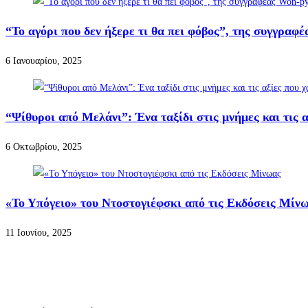
“Το αγόρι που δεν ήξερε τι θα πει φόβος”, της συγγραφ
6 Ιανουαρίου, 2025
“Ψίθυροι από Μελάνι”: Ένα ταξίδι στις μνήμες και τις α
6 Οκτωβρίου, 2025
«Το Υπόγειο» του Ντοστογιέφσκι από τις Εκδόσεις Μίν
11 Ιουνίου, 2025