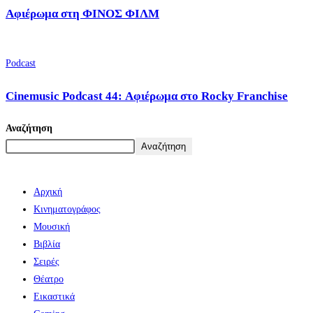
Αφιέρωμα στη ΦΙΝΟΣ ΦΙΛΜ
Podcast
Cinemusic Podcast 44: Αφιέρωμα στο Rocky Franchise
Αναζήτηση
Αναζήτηση
Αρχική
Κινηματογράφος
Μουσική
Βιβλία
Σειρές
Θέατρο
Εικαστικά