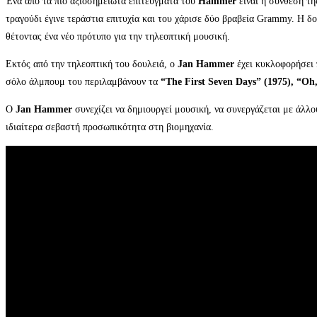
Ένα από τα πιο αξιοσημείωτα επιτεύγματα του
Hammer
είναι η σύνθεση τη
τραγούδι έγινε τεράστια επιτυχία και του χάρισε δύο βραβεία Grammy. Η δ
θέτοντας ένα νέο πρότυπο για την τηλεοπτική μουσική.
Εκτός από την τηλεοπτική του δουλειά, ο
Jan Hammer
έχει κυκλοφορήσει 
σόλο άλμπουμ του περιλαμβάνουν τα
“The First Seven Days” (1975), “Oh
Ο
Jan Hammer
συνεχίζει να δημιουργεί μουσική, να συνεργάζεται με άλλο
ιδιαίτερα σεβαστή προσωπικότητα στη βιομηχανία.