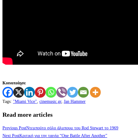
Κοινοποίησε
Tags
:
"Miami Vice"
,
cinemusic.gr
,
Jan Hammer
Read more articles
Previous Post
Nτεμπούτο σόλο άλμπουμ του Rod Stewart το 1969
Next Post
Κριτική για την ταινία “One Battle After Another”