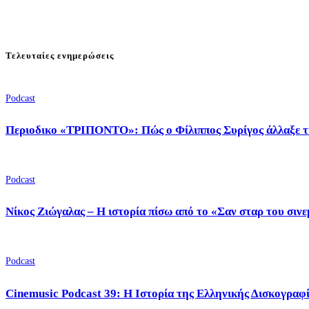
Τελευταίες ενημερώσεις
Podcast
Περιοδικο «ΤΡΙΠΟΝΤΟ»: Πώς ο Φίλιππος Συρίγος άλλαξε τ
Podcast
Νίκος Ζιώγαλας – Η ιστορία πίσω από το «Σαν σταρ του σιν
Podcast
Cinemusic Podcast 39: Η Ιστορία της Ελληνικής Δισκογραφ