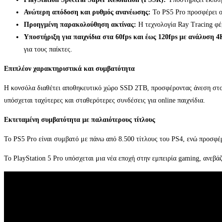
Ανώτερη απόδοση και ρυθμός ανανέωσης:
Το PS5 Pro προσφέρει ο
Προηγμένη παρακολούθηση ακτίνας:
Η τεχνολογία Ray Tracing φέρ
Υποστήριξη για παιχνίδια στα 60fps και έως 120fps με ανάλυση 4
για τους παίκτες.
Επιπλέον χαρακτηριστικά και συμβατότητα
Η κονσόλα διαθέτει αποθηκευτικό χώρο SSD 2TB, προσφέροντας άνεση στου
υπόσχεται ταχύτερες και σταθερότερες συνδέσεις για online παιχνίδια.
Εκτεταμένη συμβατότητα με παλαιότερους τίτλους
Το PS5 Pro είναι συμβατό με πάνω από 8.500 τίτλους του PS4, ενώ προσφέρ
Το PlayStation 5 Pro υπόσχεται μια νέα εποχή στην εμπειρία gaming, ανεβ