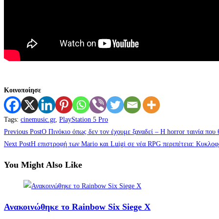
Κοινοποίησε
Tags
:
cinemusic.gr
,
PlayStation 5 Pro
Previous Post
Ο Πινόκιο όπως δεν τον έχουμε ξαναδεί – Η horror ταινία που
Next Post
Η επιστροφή των Mario και Luigi σε νέα RPG περιπέτεια: Κυκλοφ
You Might Also Like
Ανακοινώθηκε το Rainbow Six Siege X