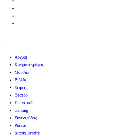
Αρχική
Κινηματογράφος
Μουσική
Βιβλία
Σειρές
Θέατρο
Εικαστικά
Gaming
Συνεντεύξεις
Podcast
Διαφημιστείτε