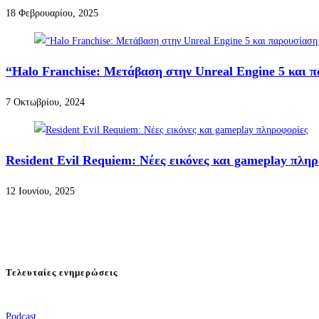
18 Φεβρουαρίου, 2025
“Halo Franchise: Μετάβαση στην Unreal Engine 5 και 
7 Οκτωβρίου, 2024
Resident Evil Requiem: Νέες εικόνες και gameplay πλη
12 Ιουνίου, 2025
Τελευταίες ενημερώσεις
Podcast